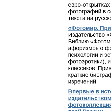
евро-открытках
фотографий в с
текста на русск
«Фотомир. При
Издательство «
Библию «Фотоми
афоризмов о фо
психологии и э
фотоэротики), 
классиков. При
краткие биогра
изречений.
Впервые в ист
издательство
фотоколлекция