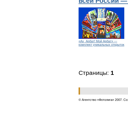
всей России —
«Ах, Арбат! Мой Арбат» —
комплект уникальных открыток
Страницы:
1
© Агентство «Фотолига» 2007.
Cо