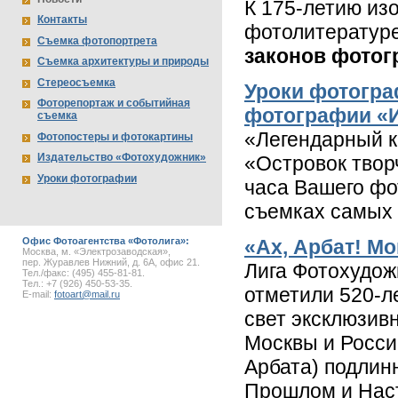
К 175-летию из
Контакты
фотолитературе
Съемка фотопортрета
законов фото
Съемка архитектуры и природы
Стереосъемка
Уроки фотогра
Фоторепортаж и событийная
фотографии «И
съемка
«Легендарный 
Фотопостеры и фотокартины
Издательство «Фотохудожник»
«Островок твор
Уроки фотографии
часа Вашего фо
съемках самых 
Офис Фотоагентства «Фотолига»:
«Ах, Арбат! М
Москва, м. «Электрозаводская»,
пер. Журавлев Нижний, д. 6А, офис 21.
Лига Фотохудож
Тел./факс: (495) 455-81-81.
Тел.: +7 (926) 450-53-35.
отметили 520-л
E-mail:
fotoart@mail.ru
свет эксклюзив
Москвы и Росси
Арбата) подлин
Прошлом и Наст