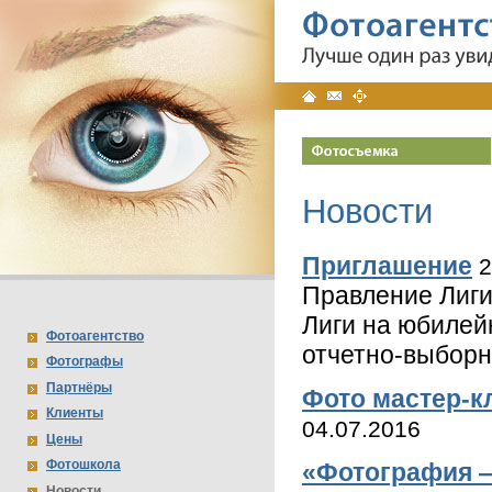
Фотоагентство «Фот
Лучше один раз увидеть, 
Главная
Контакты
Карта
сайта
Новости
Приглашение
2
Правление Лиги
Лиги на юбилей
Фотоагентство
отчетно-выборн
Фотографы
Партнёры
Фото мастер-к
Клиенты
04.07.2016
Цены
Фотошкола
«Фотография —
Новости